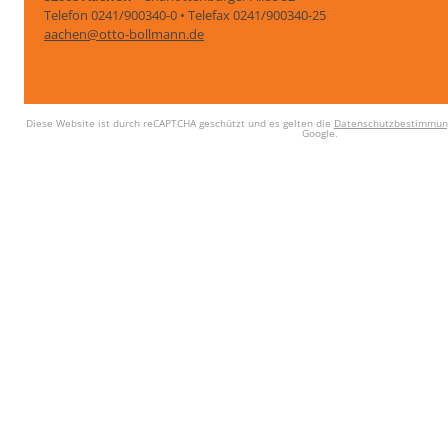
Telefon 0241/900340-0 • Telefax 0241/900340-25
aachen@otto-bollmann.de
Diese Website ist durch reCAPTCHA geschützt und es gelten die
Datenschutzbestimmun
Google.