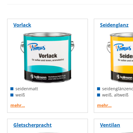
Vorlack
Seidenglanz
seidenmatt
seidenglänzen
weiß
weiß, altweiß
mehr…
mehr…
Gletscherpracht
Ventilan