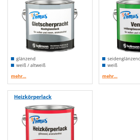
glänzend
seidenglänzen
weiß / altweiß
weiß
mehr…
mehr…
Heizkörperlack