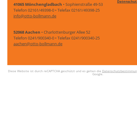
Datenschut
41065 Mönchengladbach
• Sophienstraße 49-53
Telefon 02161/49398-0 • Telefax 02161/49398-25
info@otto-bollmann.de
52068 Aachen
• Charlottenburger Allee 52
Telefon 0241/900340-0 • Telefax 0241/900340-25
aachen@otto-bollmann.de
Diese Website ist durch reCAPTCHA geschützt und es gelten die
Datenschutzbestimmun
Google.