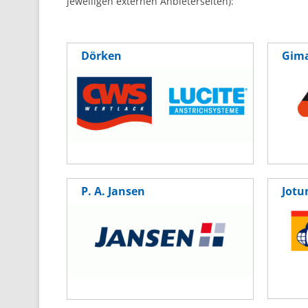
jeweiligen externen Anbieterseiten):
Dörken
Gim
P. A. Jansen
Jotu