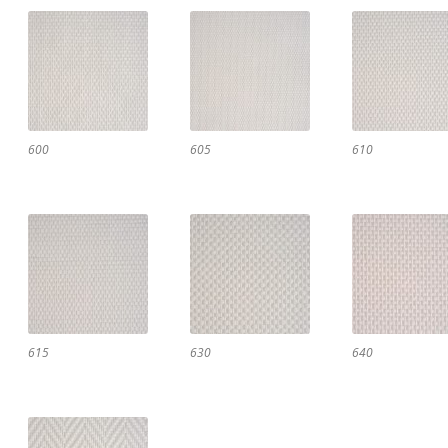
600
605
610
615
630
640