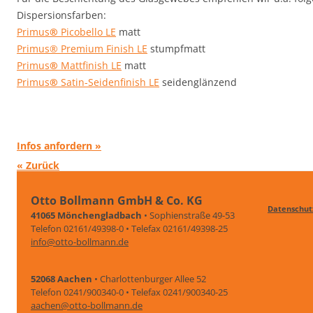
Dispersionsfarben:
Primus
®
Picobello LE
matt
Primus® Premium Finish LE
stumpfmatt
Primus
®
Mattfinish LE
matt
Primus
®
Satin-Seidenfinish LE
seidenglänzend
Infos anfordern »
« Zurück
Otto Bollmann GmbH & Co. KG
Datenschut
41065 Mönchengladbach
• Sophienstraße 49-53
Telefon 02161/49398-0 • Telefax 02161/49398-25
info@otto-bollmann.de
52068 Aachen
• Charlottenburger Allee 52
Telefon 0241/900340-0 • Telefax 0241/900340-25
aachen@otto-bollmann.de