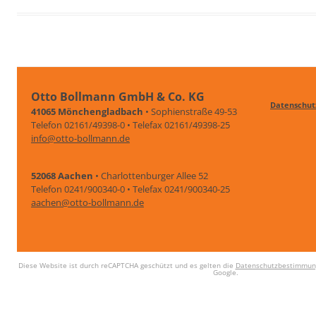
Otto Bollmann GmbH & Co. KG
Datenschut
41065 Mönchengladbach
• Sophienstraße 49-53
Telefon 02161/49398-0 • Telefax 02161/49398-25
info@otto-bollmann.de
52068 Aachen
• Charlottenburger Allee 52
Telefon 0241/900340-0 • Telefax 0241/900340-25
aachen@otto-bollmann.de
Diese Website ist durch reCAPTCHA geschützt und es gelten die
Datenschutzbestimmun
Google.