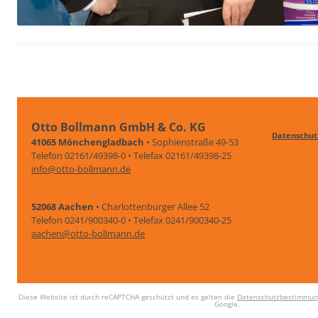
Otto Bollmann GmbH & Co. KG
Datenschut
41065 Mönchengladbach
• Sophienstraße 49-53
Telefon 02161/49398-0 • Telefax 02161/49398-25
info@otto-bollmann.de
52068 Aachen
• Charlottenburger Allee 52
Telefon 0241/900340-0 • Telefax 0241/900340-25
aachen@otto-bollmann.de
Diese Website ist durch reCAPTCHA geschützt und es gelten die
Datenschutzbestimmun
Google.