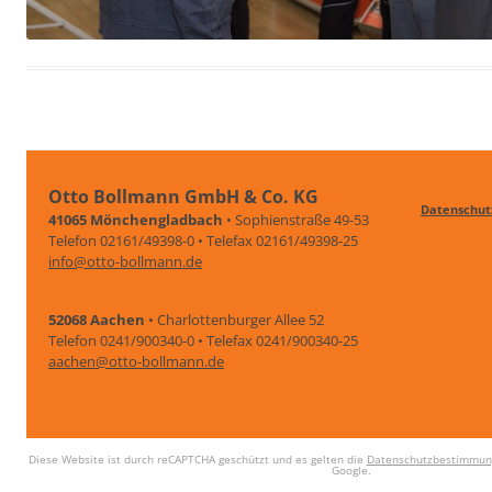
Otto Bollmann GmbH & Co. KG
Datenschut
41065 Mönchengladbach
• Sophienstraße 49-53
Telefon 02161/49398-0 • Telefax 02161/49398-25
info@otto-bollmann.de
52068 Aachen
• Charlottenburger Allee 52
Telefon 0241/900340-0 • Telefax 0241/900340-25
aachen@otto-bollmann.de
Diese Website ist durch reCAPTCHA geschützt und es gelten die
Datenschutzbestimmun
Google.