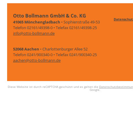
Otto Bollmann GmbH & Co. KG
Datenschut
41065 Mönchengladbach
• Sophienstraße 49-53
Telefon 02161/49398-0 • Telefax 02161/49398-25
info@otto-bollmann.de
52068 Aachen
• Charlottenburger Allee 52
Telefon 0241/900340-0 • Telefax 0241/900340-25
aachen@otto-bollmann.de
Diese Website ist durch reCAPTCHA geschützt und es gelten die
Datenschutzbestimmun
Google.