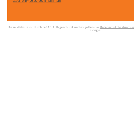
aachen@otto-bollmann.de
Diese Website ist durch reCAPTCHA geschützt und es gelten die
Datenschutzbestimmun
Google.