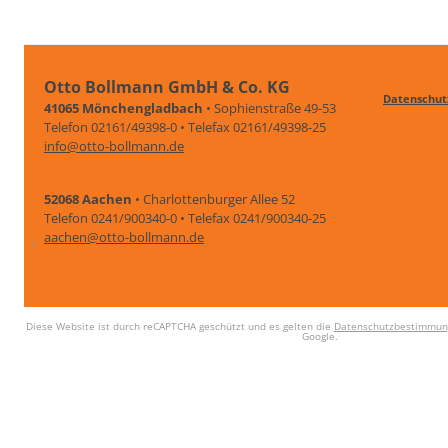
Otto Bollmann GmbH & Co. KG
Datenschut
41065 Mönchengladbach
• Sophienstraße 49-53
Telefon 02161/49398-0 • Telefax 02161/49398-25
info@otto-bollmann.de
52068 Aachen
• Charlottenburger Allee 52
Telefon 0241/900340-0 • Telefax 0241/900340-25
aachen@otto-bollmann.de
Diese Website ist durch reCAPTCHA geschützt und es gelten die
Datenschutzbestimmun
Google.