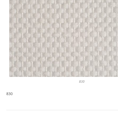
830
830