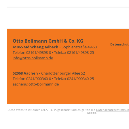
Otto Bollmann GmbH & Co. KG
Datenschut
41065 Mönchengladbach
• Sophienstraße 49-53
Telefon 02161/49398-0 • Telefax 02161/49398-25
info@otto-bollmann.de
52068 Aachen
• Charlottenburger Allee 52
Telefon 0241/900340-0 • Telefax 0241/900340-25
aachen@otto-bollmann.de
Diese Website ist durch reCAPTCHA geschützt und es gelten die
Datenschutzbestimmun
Google.