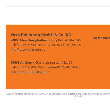
Otto Bollmann GmbH & Co. KG
Datenschut
41065 Mönchengladbach
• Sophienstraße 49-53
Telefon 02161/49398-0 • Telefax 02161/49398-25
info@otto-bollmann.de
52068 Aachen
• Charlottenburger Allee 52
Telefon 0241/900340-0 • Telefax 0241/900340-25
aachen@otto-bollmann.de
Diese Website ist durch reCAPTCHA geschützt und es gelten die
Datenschutzbestimmun
Google.