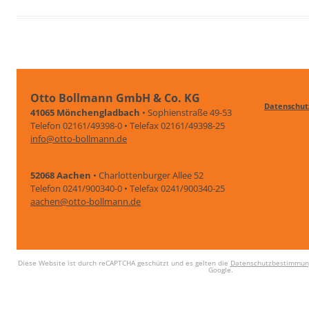
Otto Bollmann GmbH & Co. KG
Datenschut
41065 Mönchengladbach
• Sophienstraße 49-53
Telefon 02161/49398-0 • Telefax 02161/49398-25
info@otto-bollmann.de
52068 Aachen
• Charlottenburger Allee 52
Telefon 0241/900340-0 • Telefax 0241/900340-25
aachen@otto-bollmann.de
Diese Website ist durch reCAPTCHA geschützt und es gelten die
Datenschutzbestimmun
Google.