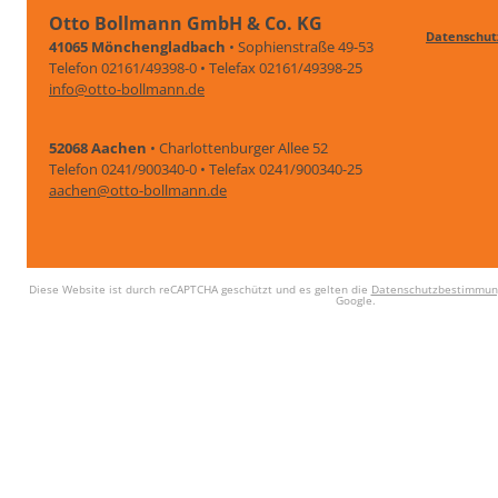
Otto Bollmann GmbH & Co. KG
Datenschut
41065 Mönchengladbach
• Sophienstraße 49-53
Telefon 02161/49398-0 • Telefax 02161/49398-25
info@otto-bollmann.de
52068 Aachen
• Charlottenburger Allee 52
Telefon 0241/900340-0 • Telefax 0241/900340-25
aachen@otto-bollmann.de
Diese Website ist durch reCAPTCHA geschützt und es gelten die
Datenschutzbestimmun
Google.