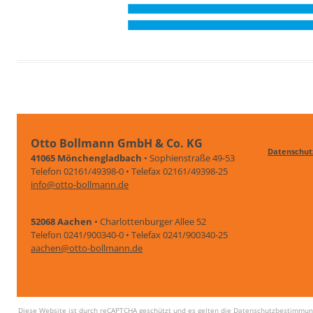
Otto Bollmann GmbH & Co. KG
Datenschut
41065 Mönchengladbach
• Sophienstraße 49-53
Telefon 02161/49398-0 • Telefax 02161/49398-25
info@otto-bollmann.de
52068 Aachen
• Charlottenburger Allee 52
Telefon 0241/900340-0 • Telefax 0241/900340-25
aachen@otto-bollmann.de
Diese Website ist durch reCAPTCHA geschützt und es gelten die
Datenschutzbestimmun