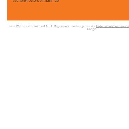
aachen@otto-bollmann.de
Diese Website ist durch reCAPTCHA geschützt und es gelten die
Datenschutzbestimmun
Google.