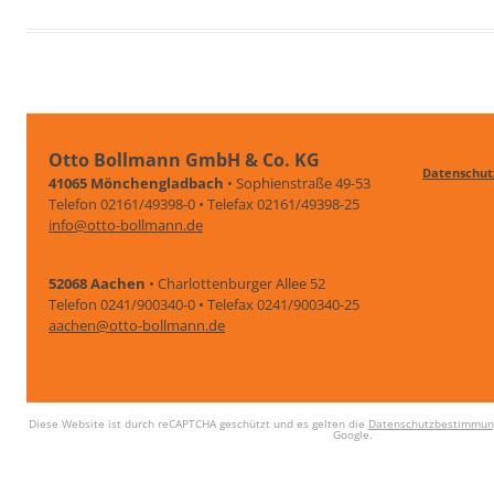
Otto Bollmann GmbH & Co. KG
Datenschut
41065 Mönchengladbach
• Sophienstraße 49-53
Telefon 02161/49398-0 • Telefax 02161/49398-25
info@otto-bollmann.de
52068 Aachen
• Charlottenburger Allee 52
Telefon 0241/900340-0 • Telefax 0241/900340-25
aachen@otto-bollmann.de
Diese Website ist durch reCAPTCHA geschützt und es gelten die
Datenschutzbestimmun
Google.