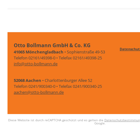
Otto Bollmann GmbH & Co. KG
Datenschut
41065 Mönchengladbach
• Sophienstraße 49-53
Telefon 02161/49398-0 • Telefax 02161/49398-25
info@otto-bollmann.de
52068 Aachen
• Charlottenburger Allee 52
Telefon 0241/900340-0 • Telefax 0241/900340-25
aachen@otto-bollmann.de
Diese Website ist durch reCAPTCHA geschützt und es gelten die
Datenschutzbestimmun
Google.