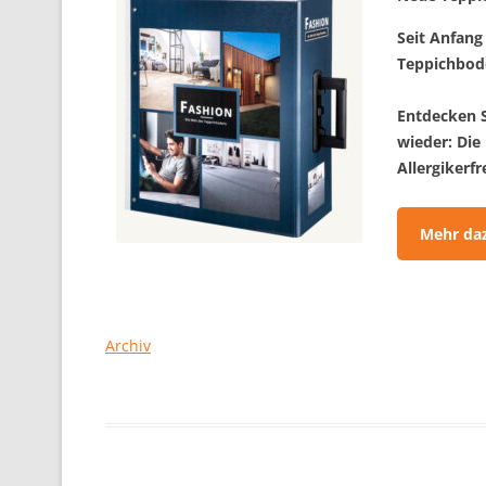
Seit Anfang 
Teppichbode
Entdecken S
wieder: Die
Allergikerf
Mehr da
Archiv