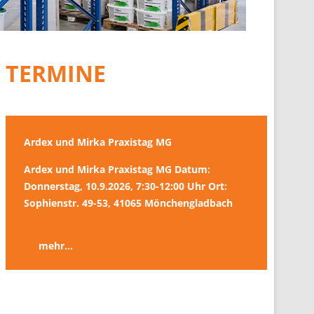
TERMINE
Ardex und Mirka Praxistag MG
Ardex und Mirka Praxistag MG Datum:
Donnerstag, 10.9.2026, 7:30-12:00 Uhr Ort:
Sophienstr. 49-53, 41065 Mönchengladbach
mehr...