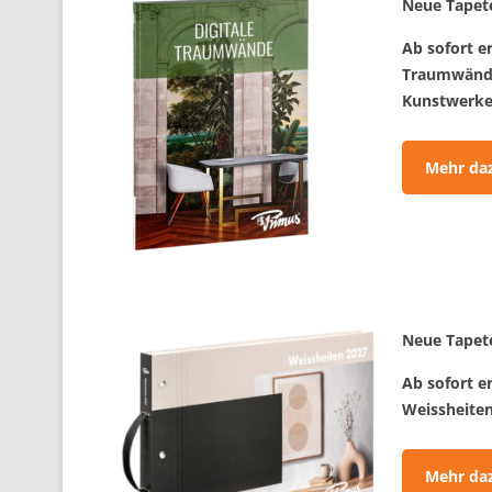
Neue Tapet
Ab sofort e
Traumwände.
Kunstwerke
Mehr da
Neue Tapet
Ab sofort e
Weissheiten
Mehr da