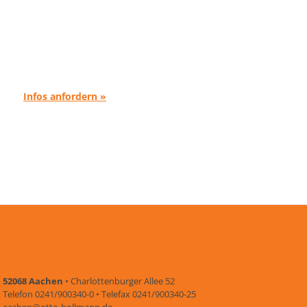
Infos anfordern »
52068 Aachen
• Charlottenburger Allee 52
Telefon 0241/900340-0 • Telefax 0241/900340-25
aachen@otto-bollmann.de