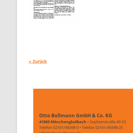
« Zurück
Otto Bollmann GmbH & Co. KG
41065 Mönchengladbach
• Sophienstraße 49-53
Telefon 02161/49398-0 • Telefax 02161/49398-25
info@otto-bollmann.de