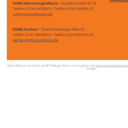
Datenschut
41065 Mönchengladbach
• Sophienstraße 49-53
Telefon 02161/49398-0 • Telefax 02161/49398-25
info@otto-bollmann.de
52068 Aachen
• Charlottenburger Allee 52
Telefon 0241/900340-0 • Telefax 0241/900340-25
aachen@otto-bollmann.de
Diese Website ist durch reCAPTCHA geschützt und es gelten die
Datenschutzbestimmun
Google.