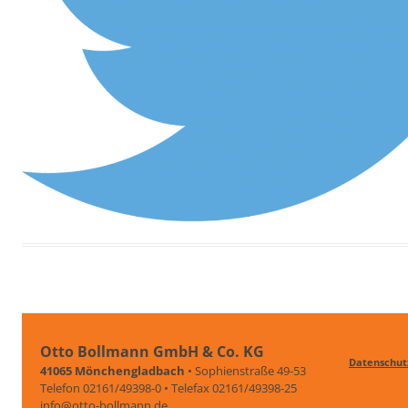
Otto Bollmann GmbH & Co. KG
Datenschut
41065 Mönchengladbach
• Sophienstraße 49-53
Telefon 02161/49398-0 • Telefax 02161/49398-25
info@otto-bollmann.de