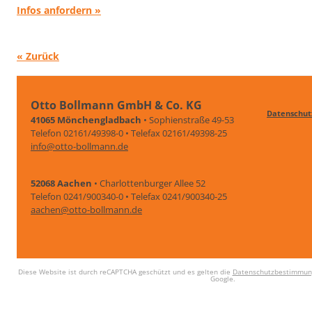
Infos anfordern »
« Zurück
Otto Bollmann GmbH & Co. KG
Datenschut
41065 Mönchengladbach
• Sophienstraße 49-53
Telefon 02161/49398-0 • Telefax 02161/49398-25
info@otto-bollmann.de
52068 Aachen
• Charlottenburger Allee 52
Telefon 0241/900340-0 • Telefax 0241/900340-25
aachen@otto-bollmann.de
Diese Website ist durch reCAPTCHA geschützt und es gelten die
Datenschutzbestimmun
Google.