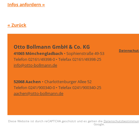
Infos anfordern »
« Zurück
Otto Bollmann GmbH & Co. KG
Datenschut
41065 Mönchengladbach
• Sophienstraße 49-53
Telefon 02161/49398-0 • Telefax 02161/49398-25
info@otto-bollmann.de
52068 Aachen
• Charlottenburger Allee 52
Telefon 0241/900340-0 • Telefax 0241/900340-25
aachen@otto-bollmann.de
Diese Website ist durch reCAPTCHA geschützt und es gelten die
Datenschutzbestimmun
Google.