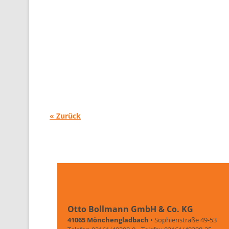
« Zurück
Otto Bollmann GmbH & Co. KG
41065 Mönchengladbach
• Sophienstraße 49-53