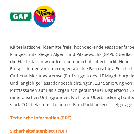
Kälteelastische, lösemittelfreie, hochdeckende Fassadenfar
Filmgeschützt Gegen Algen- und Pilzbewuchs (GAP). Oberflä
die Elastizität einwandfrei und dauerhaft überbrückt. Hoher
Entspricht den Anforderungen an eine Betonschutz-Beschicht
Carbonatisierungsbremse (Prüfzeugnis des ILF Magdeburg lie
und langlebige Fassadenbeschichtungen. Zur Sanierung von 
Putzfassaden auf Basis organisch gebundener Dispersions-, S
mineralischen Untergründen. Nicht zur Überbrückung bautech
stark CO2 belastete Flächen (z. B. in Parkhäusern, Tiefgaragen
Technische Information (PDF)
Sicherheitsdatenblatt (PDF)