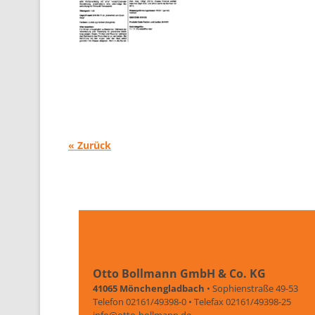
« Zurück
Otto Bollmann GmbH & Co. KG
41065 Mönchengladbach
• Sophienstraße 49-53
Telefon 02161/49398-0 • Telefax 02161/49398-25
info@otto-bollmann.de