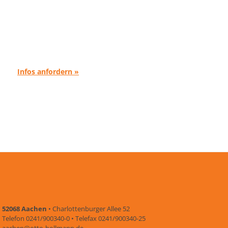
Infos anfordern »
52068 Aachen
• Charlottenburger Allee 52
Telefon 0241/900340-0 • Telefax 0241/900340-25
aachen@otto-bollmann.de